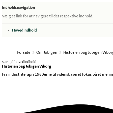
Indholdsnavigation
Vælg et link for at navigere til det respektive indhold.
gå til
Hovedindhold
Forside
Om Jobigen
Historien bag Jobigen Vibor
start på hovedindhold
Historien bag Jobigen Viborg
senest opdateret 22. maj 2026
Fra industriterapi i 1960érne til vidensbaseret fokus på et meni