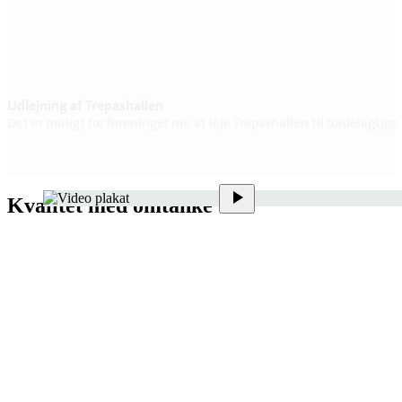
Udlejning af Trepashallen
Det er muligt for foreninger mv. at leje Trepashallen til fordelagtige 
Kvalitet med omtanke