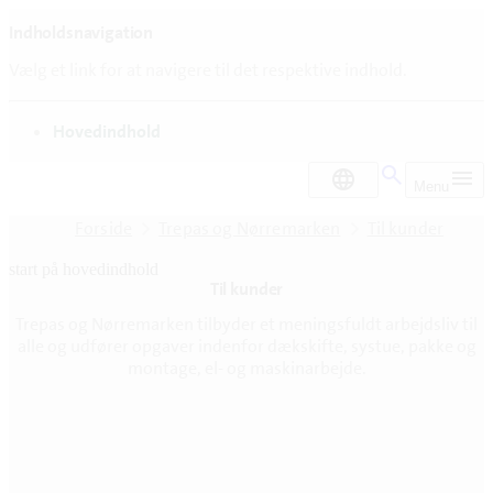
Indholdsnavigation
Vælg et link for at navigere til det respektive indhold.
gå til
Hovedindhold
DA
Menu
Forside
Trepas og Nørremarken
Til kunder
start på hovedindhold
Til kunder
senest opdateret 3. august 2026
Trepas og Nørremarken tilbyder et meningsfuldt arbejdsliv til
alle og udfører opgaver indenfor dækskifte, systue, pakke og
montage, el- og maskinarbejde.