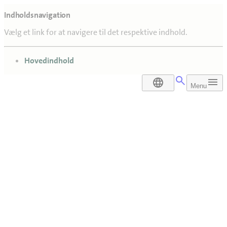
Indholdsnavigation
Vælg et link for at navigere til det respektive indhold.
gå til
Hovedindhold
DA
Menu