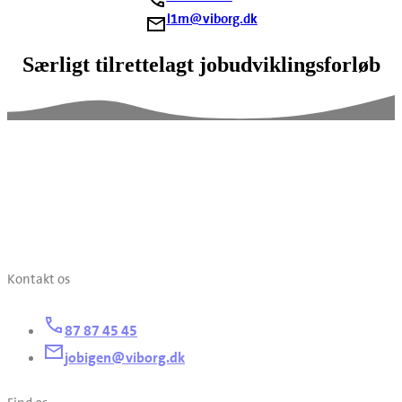
l1m@viborg.dk
Særligt tilrettelagt jobudviklingsforløb
Kontakt os
87 87 45 45
jobigen@viborg.dk