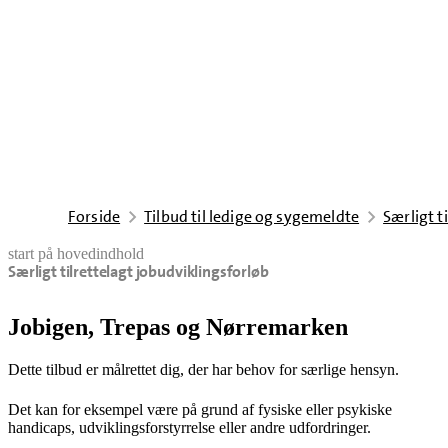
Forside
Tilbud til ledige og sygemeldte
Særligt t
start på hovedindhold
Særligt tilrettelagt jobudviklingsforløb
senest opdateret 21. april 2026
Jobigen, Trepas og Nørremarken
Dette tilbud er målrettet dig, der har behov for særlige hensyn.
Det kan for eksempel være på grund af fysiske eller psykiske
handicaps, udviklingsforstyrrelse eller andre udfordringer.